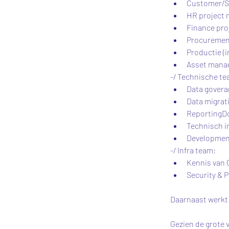
Customer/Sa
HR project 
Finance pro
Procurement
Productie (i
Asset manage
-/ Technische t
Data gover
Data migrat
ReportingD
Technisch i
Development
-/ Infra team:
Kennis van 
Security & P
Daarnaast werkt
Gezien de grote 