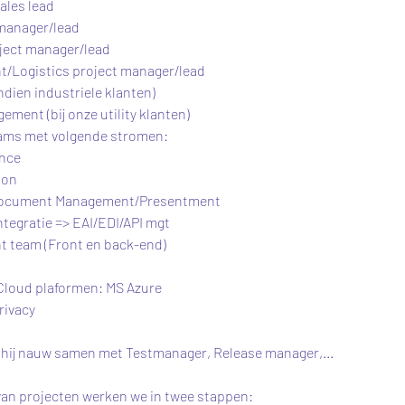
les lead
manager/lead
ject manager/lead
/Logistics project manager/lead
ndien industriele klanten)
ment (bij onze utility klanten)
eams met volgende stromen:
ance
ion
ocument Management/Presentment
ntegratie => EAI/EDI/API mgt
 team (Front en back-end)
Cloud plaformen: MS Azure
rivacy
 hij nauw samen met Testmanager, Release manager,...
van projecten werken we in twee stappen: