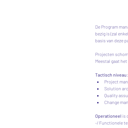
De Program manag
bezig is (zal enk
basis van deze pa
Projecten schom
Tactisch niveau
:
Project man
Solution ar
Quality ass
Change man
Operationeel
 is
-/ Functionele 