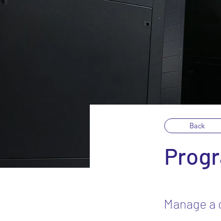
Back
Prog
Manage a c