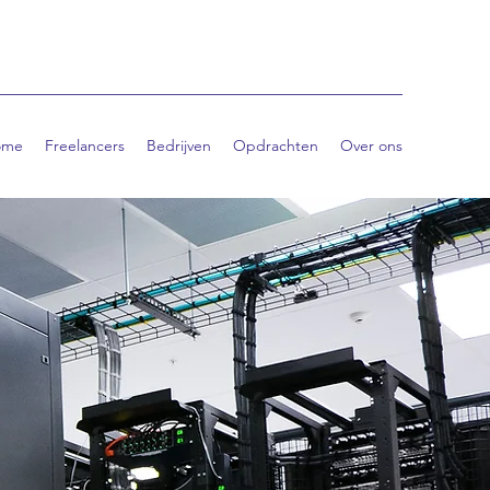
ome
Freelancers
Bedrijven
Opdrachten
Over ons