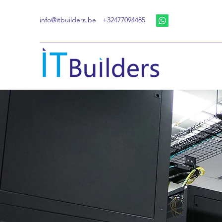
info@itbuilders.be
+32477094485