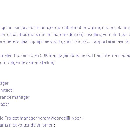
er is een project manager die enkel met bewaking scope, planni
el bij escalaties dieper in de materie duiken). Invulling verschilt per
rameters gaat zij/hij mee voortgang, risico's,... rapporteren aan S
melen tussen 20 en 50K mandagen (business, IT en interne mede
 
ager
chitect
urance manager
ager
 de Project manager verantwoordelijk voor:
teams met volgende stromen: