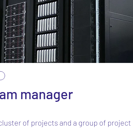
ram manager
luster of projects and a group of projec