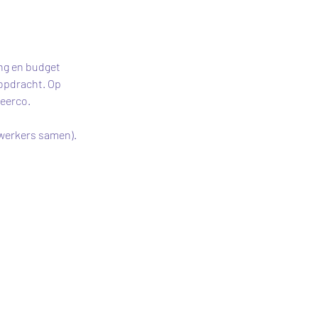
ng en budget 
 opdracht. Op 
teerco.
werkers samen). 